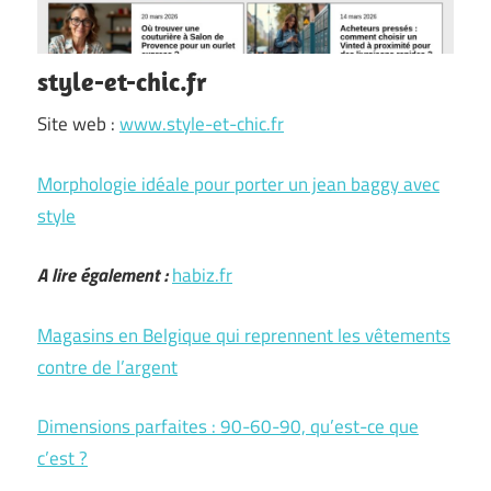
style-et-chic.fr
Site web :
www.style-et-chic.fr
Morphologie idéale pour porter un jean baggy avec
style
A lire également :
habiz.fr
Magasins en Belgique qui reprennent les vêtements
contre de l’argent
Dimensions parfaites : 90-60-90, qu’est-ce que
c’est ?