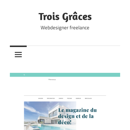
Skip
to
Trois Grâces
content
Webdesigner freelance