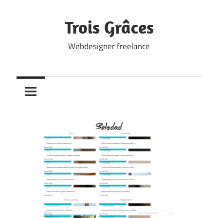
Skip
to
Trois Grâces
content
Webdesigner freelance